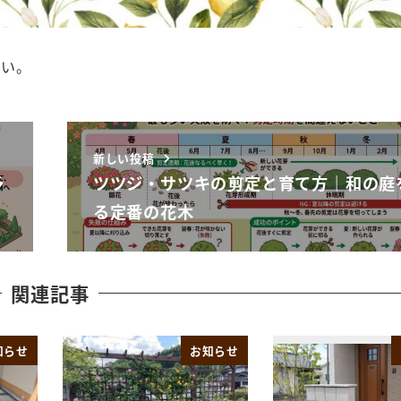
さい。
新しい投稿
予
ツツジ・サツキの剪定と育て方｜和の庭
る定番の花木
関連記事
知らせ
お知らせ