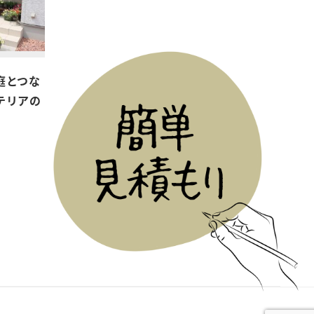
庭とつな
テリアの
日