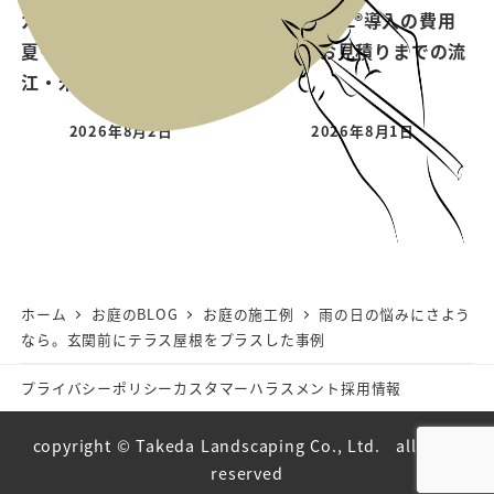
ガレージの断熱と換気で
EPS WALL®導入の費用
夏も快適に｜出雲・松
相場とお見積りまでの流
江・米子の施工ポイント
れ
2026年8月2日
2026年8月1日
ホーム
お庭のBLOG
お庭の施工例
雨の日の悩みにさよう
なら。玄関前にテラス屋根をプラスした事例
プライバシーポリシー
カスタマーハラスメント
採用情報
copyright © Takeda Landscaping Co., Ltd. all right
reserved