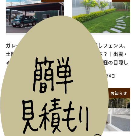
ガレージの床の選び方｜
生垣と目隠しフェンス、
土間コンクリートで決ま
どちらを選ぶ？｜出雲・
る質感と使い勝手
松江で考える庭の目隠し
2026年8月6日
2026年6月24日
お知らせ
お知らせ