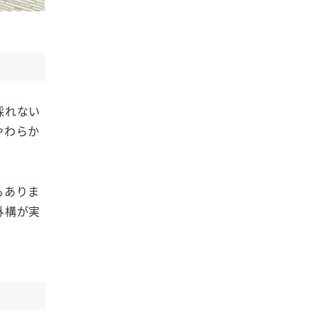
採れない
やわらか
もありま
外構が実