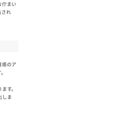
な佇まい
右され
質感のア
す。
ります。
出しま