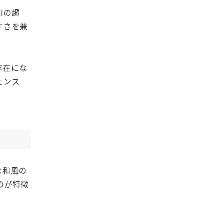
和の趣
すさを兼
存在にな
ェンス
な和風の
のが特徴