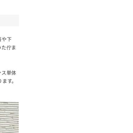
苔や下
いた佇ま
ンス単体
ります。