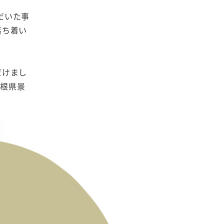
だいた事
落ち着い
だけまし
島根県景