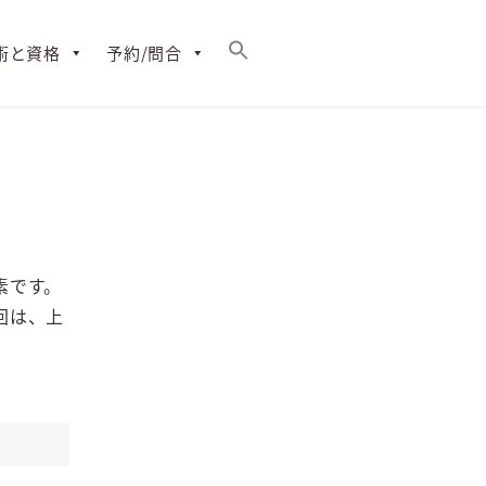
術と資格
予約/問合
素です。
回は、上