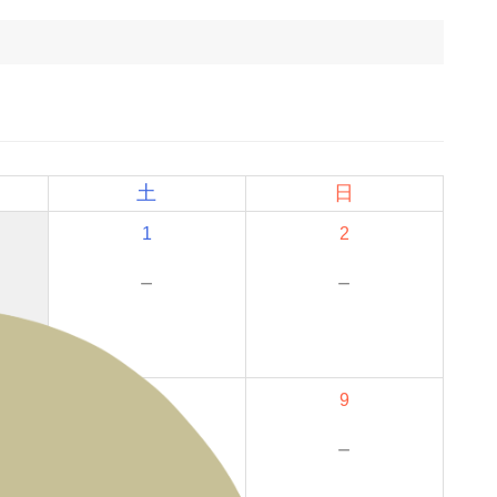
土
日
1
2
－
－
8
9
－
－