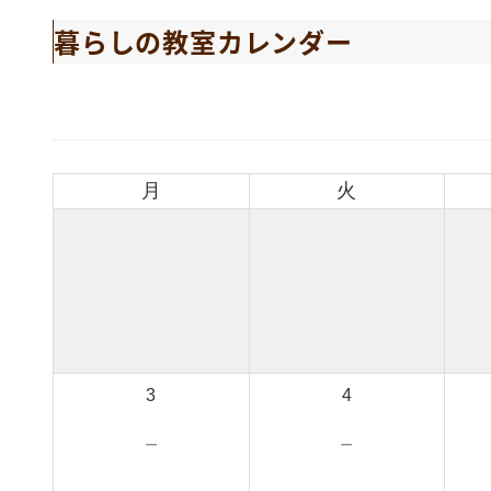
暮らしの教室カレンダー
月
火
3
4
－
－